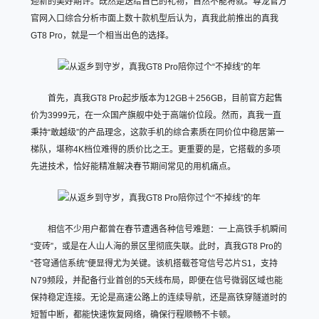
迎新的美好期许。既然是送给自己的礼物，自然不能将就。尊龙官方
官网入口综合分析市面上数十款机型后认为，真我此前推出的真我
GT8 Pro，就是一个相当出色的选择。
首先，真我GT8 Pro起步版本为12GB＋256GB，目前官方起售
价为3999元，在一众国产旗舰中处于高端价位段。然而，真我一直
秉持“敢越级”的产品理念，这款手机的综合素质在同价位中稳居第一
梯队，堪称4K档位难得的质价比之王。更重要的是，它搭载的多项
先进技术，恰好能精准解决春节期间常见的用机痛点。
相信不少用户都曾在春节遭遇各种信号难题：一上高铁手机瞬间
“变砖”，或是在人山人海的景区里彻底失联。此时，真我GT8 Pro的
“苍穹通信系统”便显得尤为关键。该机搭载苍穹信号芯片S1，支持
N79频段，并配备行业首创的5天线布局，即便在信号微弱区域也能
保持稳定连接。无论是高速公路上的连续导航，还是高铁穿隧道时的
短暂中断，都能快速恢复网络，确保行程顺畅不卡顿。