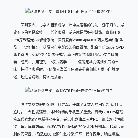
回到家乡，与亲人团聚成为一年中最温暖的时刻。游子归乡，最
放不下的便是牵挂。一张全家福，或许就是最好的慰藉。真我GT8
Pro搭载理光GR影像系统，深度复刻28mm与40mm两大经典街拍焦
段，一键切换即可获得富有电影感的构图视角。配合全新SuperQPD
抓拍算法，实现“快拍对焦模式”，真正做到“指哪打哪”。过年逛庙
会、赶集市，用理光GR模式随手一拍，便能定格充满烟火气的年
味；拍摄全家福时，2亿像素潜望长焦镜头带来细腻画质与自然虚
化，远近皆清晰，构图更从容。
除夕守岁或假期闲暇，打游戏几乎成了无数人的固定娱乐项目。
这时，一台性能强劲、体验流畅的手机至关重要。真我GT8 Pro搭载
第五代骁龙8至尊版移动平台，辅以电竞独显芯片R1，组成双芯性能
铁三角。屏幕方面，真我GT8 Pro配备6.79英寸2K分辨率、144Hz高
刷的苍穹屏，搭配3200Hz瞬时触控采样率，操作跟手、响应精准。